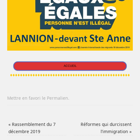
ACCUEIL
♦♦♦♦♦♦♦♦♦♦♦♦♦♦♦♦♦♦♦♦♦♦♦♦♦♦♦♦♦♦♦♦♦♦♦♦♦♦♦♦♦♦♦♦♦♦♦♦
Mettre en favori le
Permalien
.
«
Rassemblement du 7
Réformes qui durcissent
décembre 2019
l’immigration
»