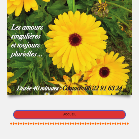
ACCUEIL
♦♦♦♦♦♦♦♦♦♦♦♦♦♦♦♦♦♦♦♦♦♦♦♦♦♦♦♦♦♦♦♦♦♦♦♦♦♦♦♦♦♦♦♦♦♦♦♦